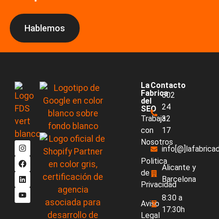
Hablemos
La
Contacto
Fabrica
602
del
24
SEO
Trabaja
32
con
17
Nosotros
info[@]lafabric
Politica
Alicante y
de
Barcelona
Privacidad
8:30 a
Aviso
17:30h
Legal