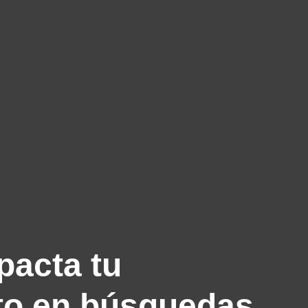
pacta tu
to en búsquedas