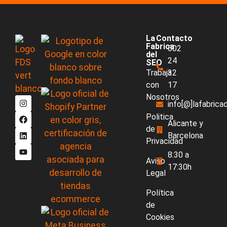
La
Contacto
Fabrica
602
del
24
SEO
Trabaja
32
con
17
Nosotros
info[@]lafabric
Politica
Alicante y
de
Barcelona
Privacidad
8:30 a
Aviso
17:30h
Legal
Política
de
Cookies