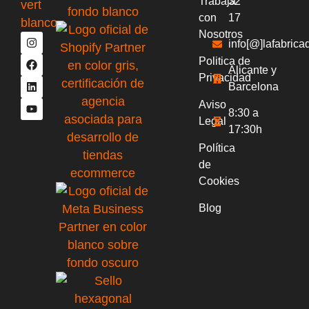
Trabaja
32
con
17
Nosotros
info[@]lafabric
Politica de
Alicante y
Privacidad
Barcelona
Aviso
8:30 a
Legal
17:30h
Política
de
Cookies
Blog