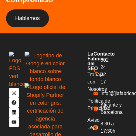
Hablemos
La
Contacto
Fabrica
602
del
24
SEO
Trabaja
32
con
17
Nosotros
info[@]lafabric
Politica de
Alicante y
Privacidad
Barcelona
Aviso
8:30 a
Legal
17:30h