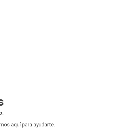
s
o.
amos aquí para ayudarte.