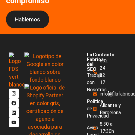
compromiso
Hablemos
La
Contacto
Fabrica
602
del
24
SEO
Trabaja
32
con
17
Nosotros
info[@]lafabric
Politica
Alicante y
de
Barcelona
Privacidad
8:30 a
Aviso
17:30h
Legal