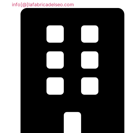
info[@]lafabricadelseo.com