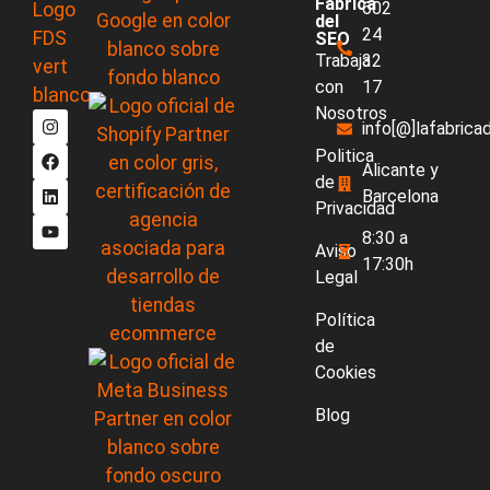
Fabrica
602
del
24
SEO
Trabaja
32
con
17
Nosotros
info[@]lafabric
Politica
Alicante y
de
Barcelona
Privacidad
8:30 a
Aviso
17:30h
Legal
Política
de
Cookies
Blog